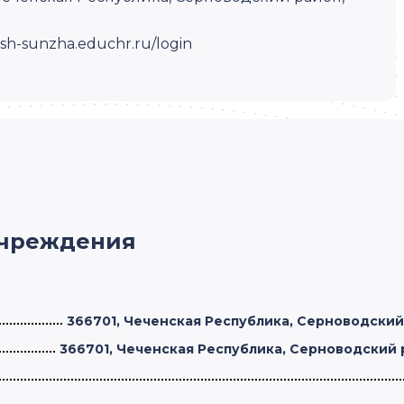
osh-sunzha.educhr.ru/login
учреждения
366701, Чеченская Республика, Серноводский 
366701, Чеченская Республика, Серноводский ра