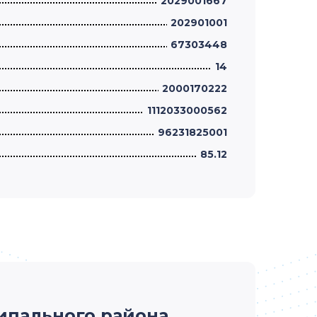
2029001667
202901001
67303448
14
2000170222
1112033000562
96231825001
85.12
ипального района.