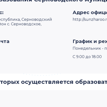
с:
Адрес офици
Республика, Серноводский
http://sunzharoo.
н с. Серноводское,
очта
График и ре
Понедельник - п
С 9.00 до 18.00
которых осуществляется образова