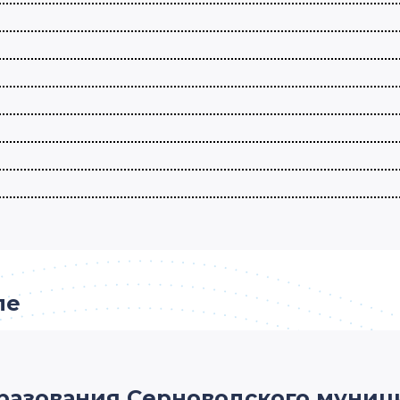
ле
разования Серноводского муниц