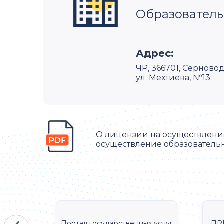
Образователь
Адрес:
ЧР, 366701, Серново
ул. Мехтиева, №13.
О лицензии на осуществление
осуществление образователь
КА
Портал государственных услуг
ПР