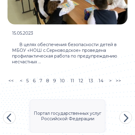
15.05.2023
В целях обеспечения безопасности детей в
МБОУ «НОШ с.Серноводское» проведена
профилактическая работа по предупреждению
несчастных ...
<<
<
5
6
7
8
9
10
11
12
13
14
>
>>
Портал государственных услуг
Российской Федерации